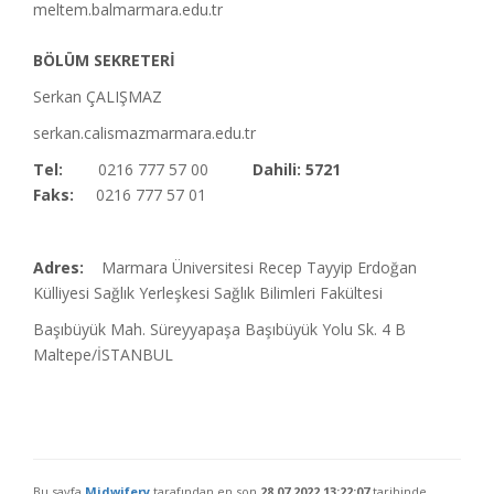
meltem.bal
marmara.edu.tr
BÖLÜM SEKRETERİ
Serkan ÇALIŞMAZ
serkan.calismaz
marmara.edu.tr
Tel:
0216 777 57 00
Dahili: 5721
Faks:
0216 777 57 01
Adres:
Marmara Üniversitesi Recep Tayyip Erdoğan
Külliyesi Sağlık Yerleşkesi Sağlık Bilimleri Fakültesi
Başıbüyük Mah. Süreyyapaşa Başıbüyük Yolu Sk. 4 B
Maltepe/İSTANBUL
Bu sayfa
Midwifery
tarafından en son
28.07.2022 13:22:07
tarihinde